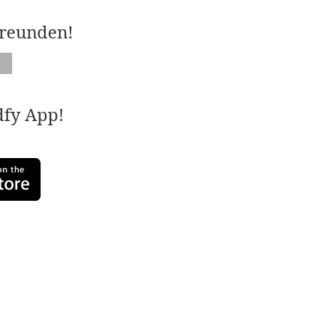
Freunden!
adfy App!