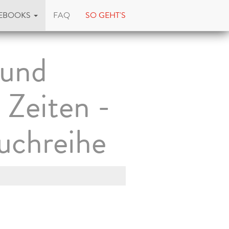
EBOOKS
FAQ
SO GEHT'S
 und
 Zeiten -
uchreihe