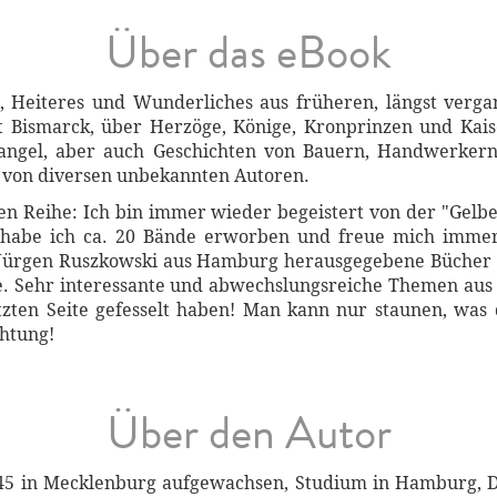
Über das eBook
, Heiteres und Wunderliches aus früheren, längst verg
t Bismarck, über Herzöge, Könige, Kronprinzen und Kais
rangel, aber auch Geschichten von Bauern, Handwerker
t von diversen unbekannten Autoren.
en Reihe: Ich bin immer wieder begeistert von der "Gelb
n habe ich ca. 20 Bände erworben und freue mich imme
 Jürgen Ruszkowski aus Hamburg herausgegebene Bücher s
 Sehr interessante und abwechslungsreiche Themen aus 
etzten Seite gefesselt haben! Man kann nur staunen, wa
chtung!
Über den Autor
1945 in Mecklenburg aufgewachsen, Studium in Hamburg, D