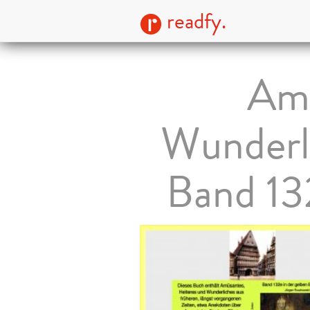
readfy.
Amü
Wunderli
Band 13