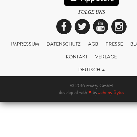
FOLGE UNS
Facebook
Twitter
YouTub
Ins
IMPRESSUM
DATENSCHUTZ
AGB
PRESSE
BL
KONTAKT
VERLAGE
DEUTSCH
© 2016 readfy GmbH
developed with
♥
by
Johnny Bytes