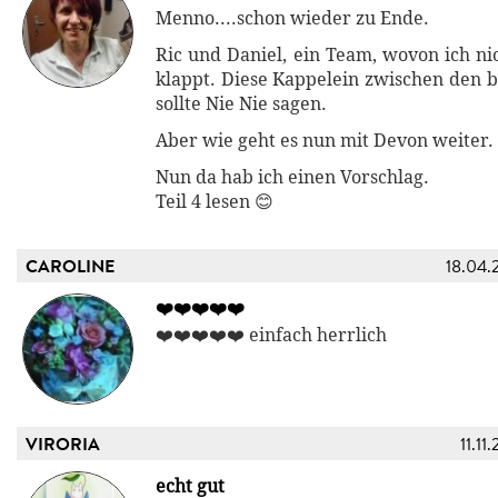
Menno....schon wieder zu Ende.
Ric und Daniel, ein Team, wovon ich ni
klappt. Diese Kappelein zwischen den 
sollte Nie Nie sagen.
Aber wie geht es nun mit Devon weiter.
Nun da hab ich einen Vorschlag.
Teil 4 lesen 😊
CAROLINE
18.04.
❤️❤️❤️❤️❤️
❤️❤️❤️❤️❤️ einfach herrlich
VIRORIA
11.11
echt gut