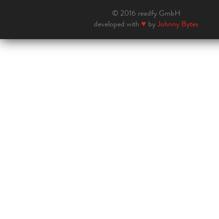
© 2016 readfy GmbH
developed with
♥
by
Johnny Bytes