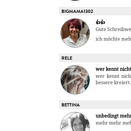
BIGMAMA1302
👍👍
Gute Schreibwei
ich möchte meh
RELE
wer kennt nich
wer kennt nich
bessere kreiert.
BETTINA
unbedingt meh
mehr mehr me