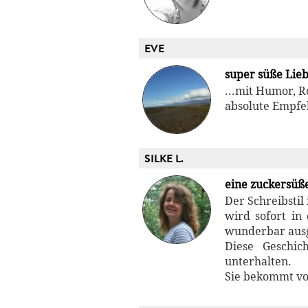
EVE
super süße Lieb
...mit Humor, R
absolute Empfe
SILKE L.
eine zuckersüß
Der Schreibstil 
wird sofort in
wunderbar ausge
Diese Geschic
unterhalten.
Sie bekommt vo