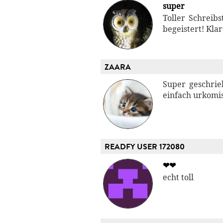
super
Toller Schreibs
begeistert! Kla
ZAARA
Super geschrie
einfach urkomis
READFY USER 172080
❤❤
echt toll