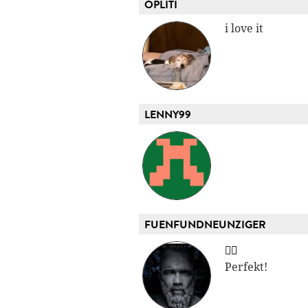
OPLITI
i love it
LENNY99
FUENFUNDNEUNZIGER
👍🏻
Perfekt!