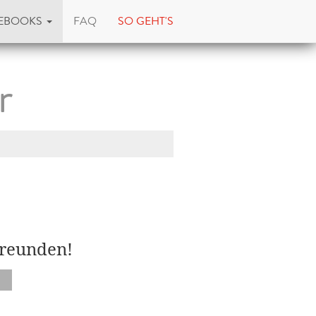
EBOOKS
FAQ
SO GEHT'S
r
Freunden!