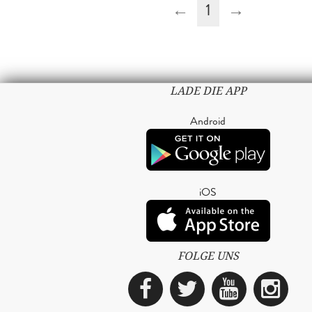
←
1
→
LADE DIE APP
Android
iOS
FOLGE UNS
Facebook
Twitter
YouTub
Ins