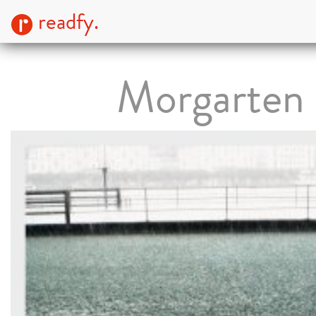
readfy.
Morgarten