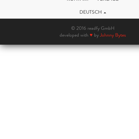
DEUTSCH
© 2016 readfy GmbH
developed with
♥
by
Johnny Bytes