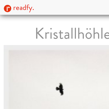
readfy.
Kristallhöhl