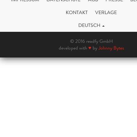
KONTAKT
VERLAGE
DEUTSCH
© 2016 readfy GmbH
developed with
♥
by
Johnny Bytes