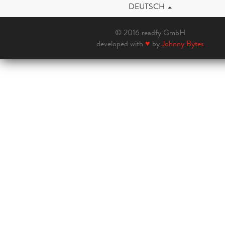
DEUTSCH
© 2016 readfy GmbH
developed with
♥
by
Johnny Bytes