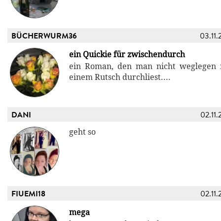
BÜCHERWURM36
03.11.
ein Quickie für zwischendurch
ein Roman, den man nicht weglegen 
einem Rutsch durchliest....
DANI
02.11.
geht so
FIUEMI18
02.11.
mega