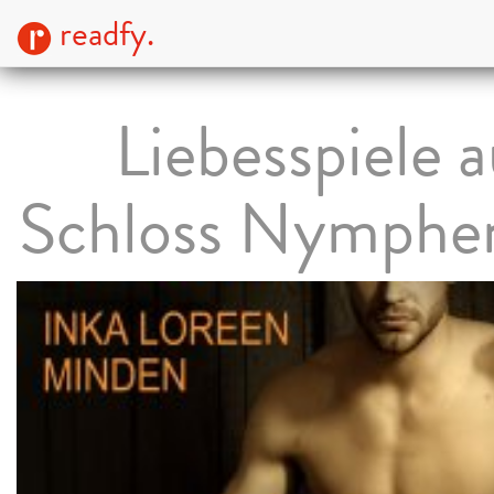
readfy.
Liebesspiele a
Schloss Nymphe