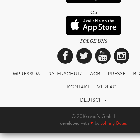
iOS
FOLGE UNS
Facebook
Twitter
YouTub
Ins
IMPRESSUM
DATENSCHUTZ
AGB
PRESSE
BL
KONTAKT
VERLAGE
DEUTSCH
© 2016 readfy GmbH
developed with
♥
by
Johnny Bytes