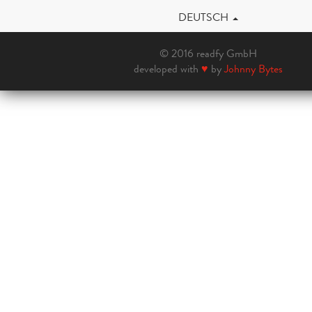
DEUTSCH
© 2016 readfy GmbH
developed with
♥
by
Johnny Bytes