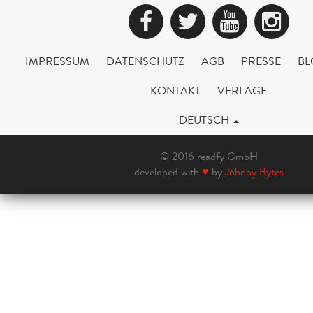
Facebook
Twitter
YouTub
Ins
IMPRESSUM
DATENSCHUTZ
AGB
PRESSE
BL
KONTAKT
VERLAGE
DEUTSCH
© 2016 readfy GmbH
developed with
♥
by
Johnny Bytes