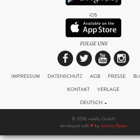
iOS
FOLGE UNS
Facebook
Twitter
YouTub
Ins
IMPRESSUM
DATENSCHUTZ
AGB
PRESSE
BL
KONTAKT
VERLAGE
DEUTSCH
© 2016 readfy GmbH
developed with
♥
by
Johnny Bytes