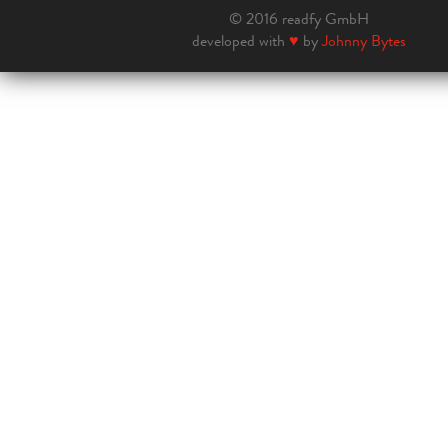
© 2016 readfy GmbH
developed with
♥
by
Johnny Bytes