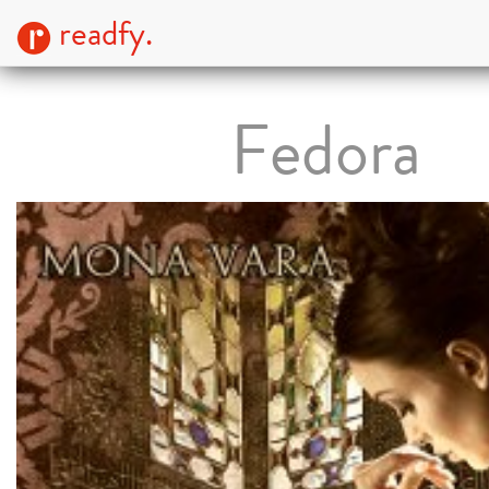
readfy.
Fedora