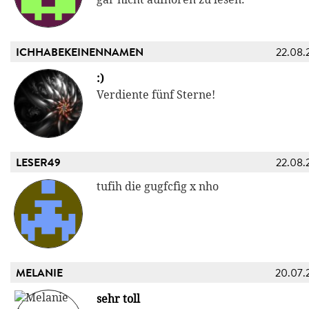
ICHHABEKEINENNAMEN
22.08.
:)
Verdiente fünf Sterne!
LESER49
22.08.
tufih die gugfcfìg x nho
MELANIE
20.07.
sehr toll