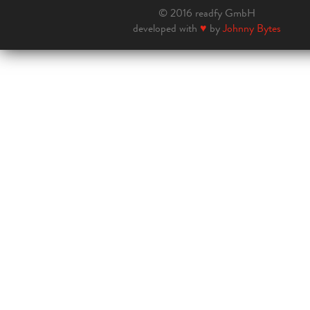
© 2016 readfy GmbH
developed with
♥
by
Johnny Bytes