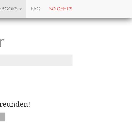
EBOOKS
FAQ
SO GEHT'S
r
Freunden!