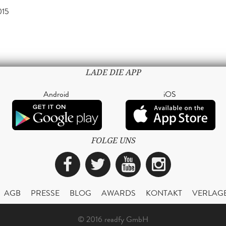
015
LADE DIE APP
Android
iOS
FOLGE UNS
Facebook
Twitter
YouTube
Instagra
AGB
PRESSE
BLOG
AWARDS
KONTAKT
VERLAG
© 2016 readfy GmbH