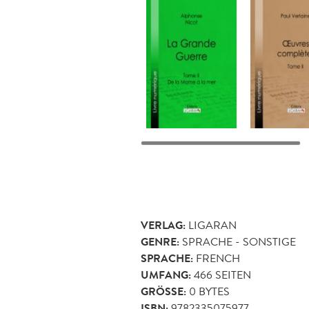
VERLAG:
LIGARAN
GENRE:
SPRACHE - SONSTIGE
SPRACHE:
FRENCH
UMFANG:
466
SEITEN
GRÖSSE:
0 BYTES
ISBN:
9782335075977