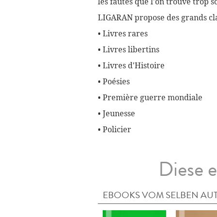
les fautes que l'on trouve trop 
LIGARAN propose des grands cla
• Livres rares
• Livres libertins
• Livres d'Histoire
• Poésies
• Première guerre mondiale
• Jeunesse
• Policier
Diese e
EBOOKS VOM SELBEN AU