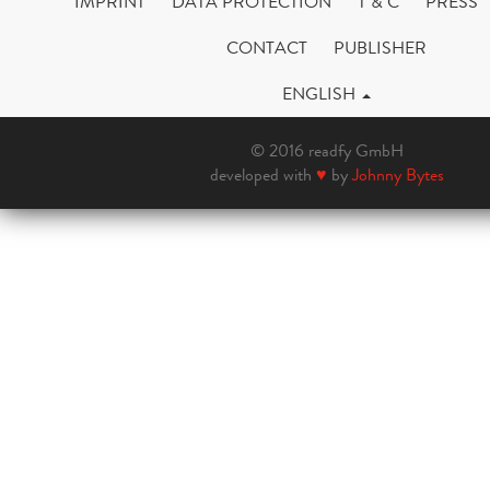
IMPRINT
DATA PROTECTION
T & C
PRESS
CONTACT
PUBLISHER
ENGLISH
© 2016 readfy GmbH
developed with
♥
by
Johnny Bytes