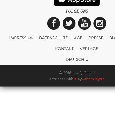
FOLGE UNS
Facebook
Twitter
YouTub
Ins
IMPRESSUM
DATENSCHUTZ
AGB
PRESSE
BL
KONTAKT
VERLAGE
DEUTSCH
© 2016 readfy GmbH
developed with
♥
by
Johnny Bytes