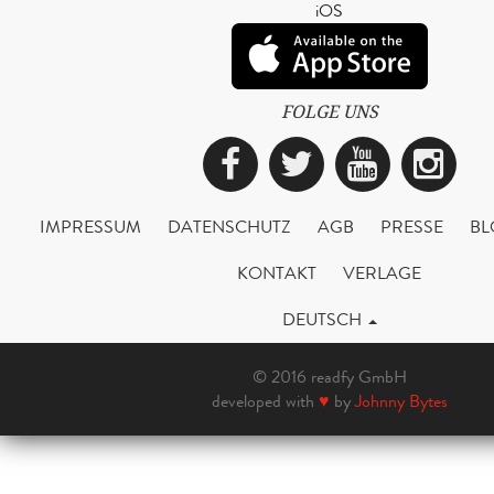
iOS
FOLGE UNS
Facebook
Twitter
YouTub
Ins
IMPRESSUM
DATENSCHUTZ
AGB
PRESSE
BL
KONTAKT
VERLAGE
DEUTSCH
© 2016 readfy GmbH
developed with
♥
by
Johnny Bytes