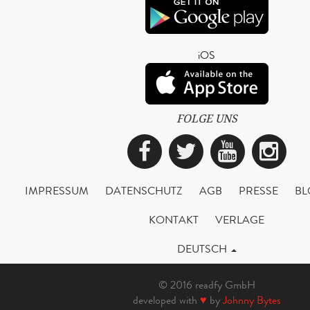
iOS
FOLGE UNS
Facebook
Twitter
YouTub
Ins
IMPRESSUM
DATENSCHUTZ
AGB
PRESSE
BL
KONTAKT
VERLAGE
DEUTSCH
© 2016 readfy GmbH
developed with
♥
by
Johnny Bytes