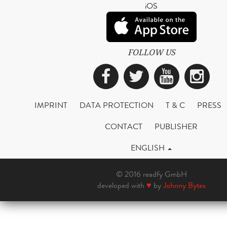
iOS
FOLLOW US
Facebook
Twitter
YouTub
Ins
IMPRINT
DATA PROTECTION
T & C
PRESS
CONTACT
PUBLISHER
ENGLISH
© 2016 readfy GmbH
developed with
♥
by
Johnny Bytes