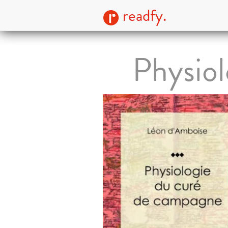
readfy.
Physiol