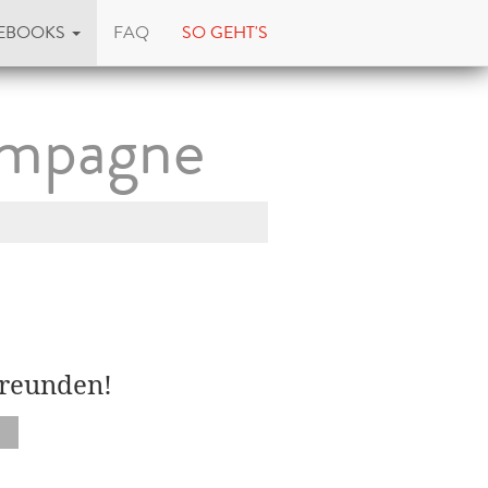
EBOOKS
FAQ
SO GEHT'S
campagne
Freunden!