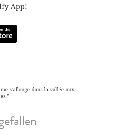
adfy App!
ume s'allonge dans la vallée aux
les."
gefallen