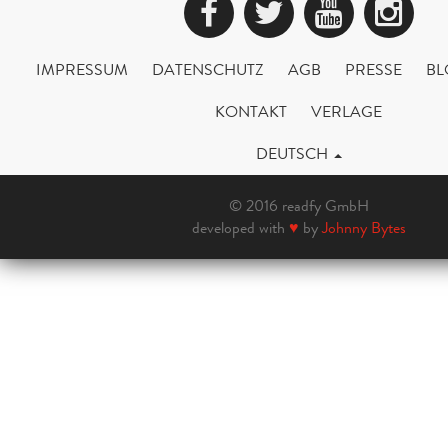
Facebook
Twitter
YouTub
Ins
IMPRESSUM
DATENSCHUTZ
AGB
PRESSE
BL
KONTAKT
VERLAGE
DEUTSCH
© 2016 readfy GmbH
developed with
♥
by
Johnny Bytes