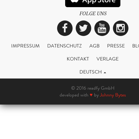
FOLGE UNS
Facebook
Twitter
YouTub
Ins
IMPRESSUM
DATENSCHUTZ
AGB
PRESSE
BL
KONTAKT
VERLAGE
DEUTSCH
© 2016 readfy GmbH
developed with
♥
by
Johnny Bytes