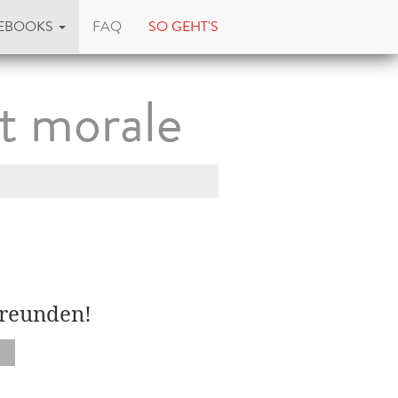
EBOOKS
FAQ
SO GEHT'S
et morale
Freunden!