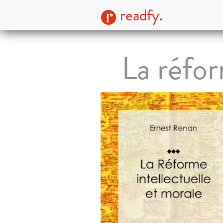
readfy.
La réfor