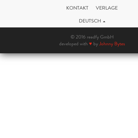
KONTAKT
VERLAGE
DEUTSCH
© 2016 readfy GmbH
developed with
♥
by
Johnny Bytes