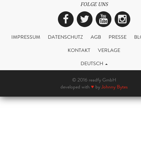
FOLGE UNS
Facebook
Twitter
YouTub
Ins
IMPRESSUM
DATENSCHUTZ
AGB
PRESSE
BL
KONTAKT
VERLAGE
DEUTSCH
© 2016 readfy GmbH
developed with
♥
by
Johnny Bytes