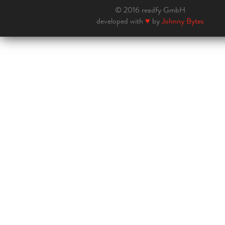
© 2016 readfy GmbH
developed with
♥
by
Johnny Bytes