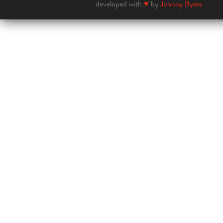
developed with
♥
by
Johnny Bytes