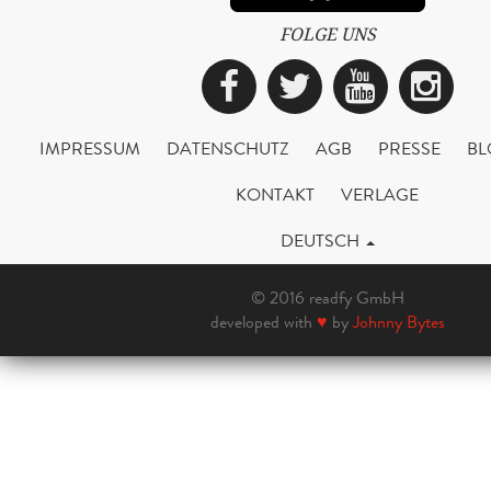
FOLGE UNS
Facebook
Twitter
YouTub
Ins
IMPRESSUM
DATENSCHUTZ
AGB
PRESSE
BL
KONTAKT
VERLAGE
DEUTSCH
© 2016 readfy GmbH
developed with
♥
by
Johnny Bytes