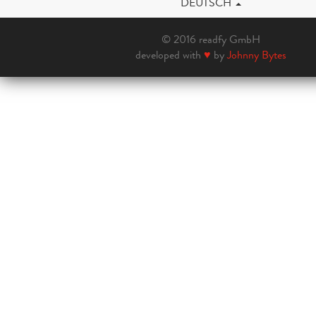
DEUTSCH
© 2016 readfy GmbH
developed with
♥
by
Johnny Bytes