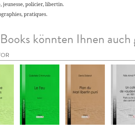
, jeunesse, policier, libertin.
biographies, pratiques.
Books könnten Ihnen auch 
TOR