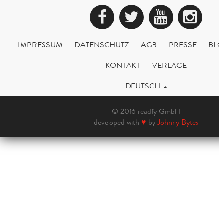
Facebook
Twitter
YouTub
Ins
IMPRESSUM
DATENSCHUTZ
AGB
PRESSE
BL
KONTAKT
VERLAGE
DEUTSCH
© 2016 readfy GmbH
developed with
♥
by
Johnny Bytes