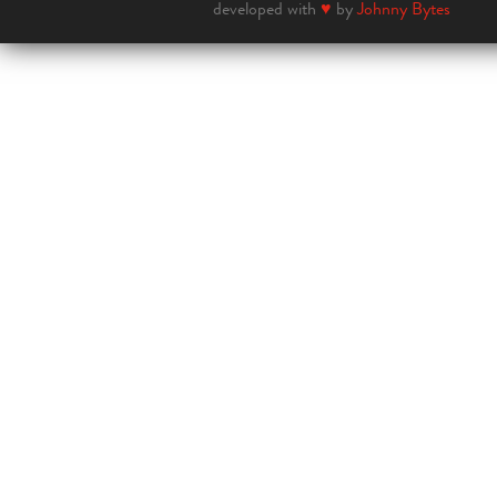
developed with
♥
by
Johnny Bytes