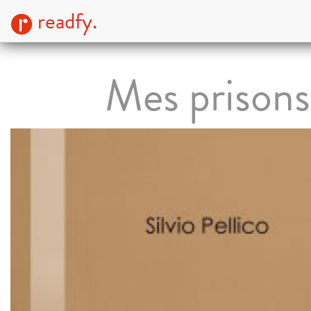
readfy.
Mes prisons