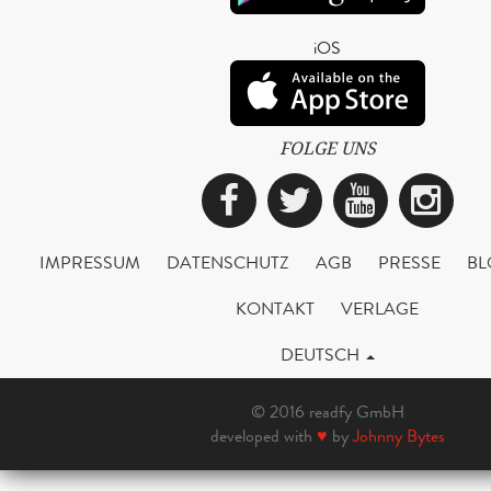
iOS
FOLGE UNS
Facebook
Twitter
YouTub
Ins
IMPRESSUM
DATENSCHUTZ
AGB
PRESSE
BL
KONTAKT
VERLAGE
DEUTSCH
© 2016 readfy GmbH
developed with
♥
by
Johnny Bytes