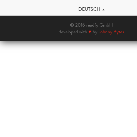
DEUTSCH
© 2016 readfy GmbH
developed with
♥
by
Johnny Bytes