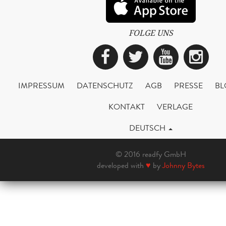
FOLGE UNS
Facebook
Twitter
YouTub
Ins
IMPRESSUM
DATENSCHUTZ
AGB
PRESSE
BL
KONTAKT
VERLAGE
DEUTSCH
© 2016 readfy GmbH
developed with
♥
by
Johnny Bytes