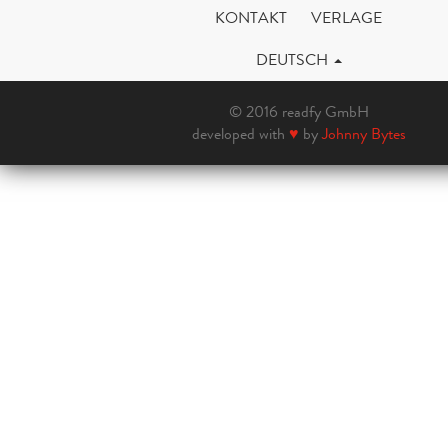
KONTAKT
VERLAGE
DEUTSCH
© 2016 readfy GmbH
developed with
♥
by
Johnny Bytes