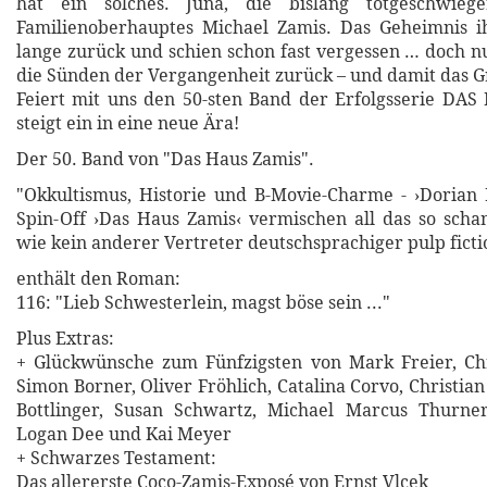
hat ein solches. Juna, die bislang totgeschwieg
Familienoberhauptes Michael Zamis. Das Geheimnis ih
lange zurück und schien schon fast vergessen … doch n
die Sünden der Vergangenheit zurück – und damit das G
Feiert mit uns den 50-sten Band der Erfolgsserie DA
steigt ein in eine neue Ära!
Der 50. Band von "Das Haus Zamis".
"Okkultismus, Historie und B-Movie-Charme - ›Dorian
Spin-Off ›Das Haus Zamis‹ vermischen all das so scha
wie kein anderer Vertreter deutschsprachiger pulp ficti
enthält den Roman:
116: "Lieb Schwesterlein, magst böse sein ..."
Plus Extras:
+ Glückwünsche zum Fünfzigsten von Mark Freier, Chr
Simon Borner, Oliver Fröhlich, Catalina Corvo, Christi
Bottlinger, Susan Schwartz, Michael Marcus Thurner
Logan Dee und Kai Meyer
+ Schwarzes Testament:
Das allererste Coco-Zamis-Exposé von Ernst Vlcek