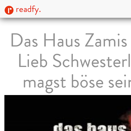
readfy.
Das Haus Zamis
Lieb Schwesterl
magst böse sei