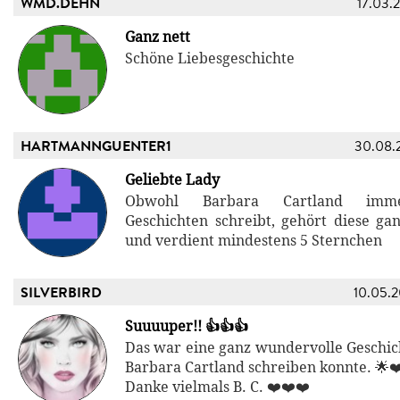
WMD.DEHN
17.03.
Ganz nett
Schöne Liebesgeschichte
HARTMANNGUENTER1
30.08.
Geliebte Lady
Obwohl Barbara Cartland imme
Geschichten schreibt, gehört diese ga
und verdient mindestens 5 Sternchen
SILVERBIRD
10.05.
Suuuuper!! 👍👍👍
Das war eine ganz wundervolle Geschich
Barbara Cartland schreiben konnte. 🌟❤
Danke vielmals B. C. ❤️❤️❤️