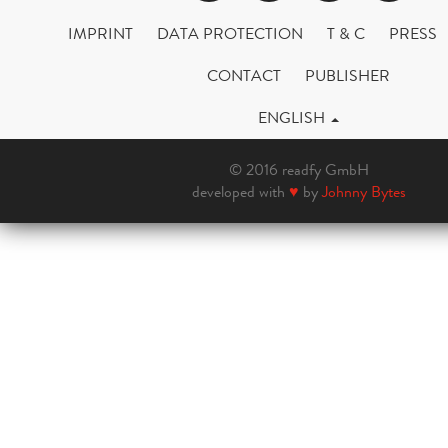
IMPRINT
DATA PROTECTION
T & C
PRESS
CONTACT
PUBLISHER
ENGLISH
© 2016 readfy GmbH
developed with
♥
by
Johnny Bytes