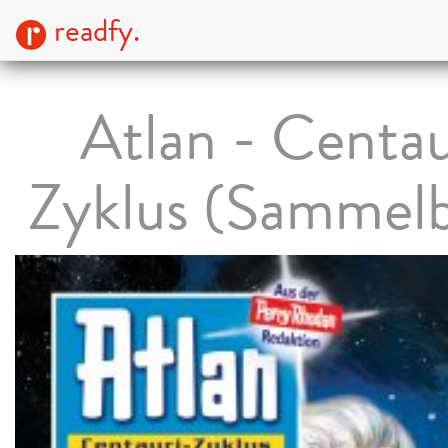
readfy.
Atlan - Centau
Zyklus (Sammel