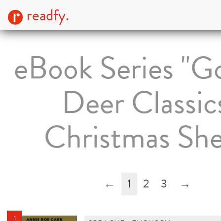
readfy.
eBook Series "G
Deer Classics
Christmas She
←
1
2
3
→
1.