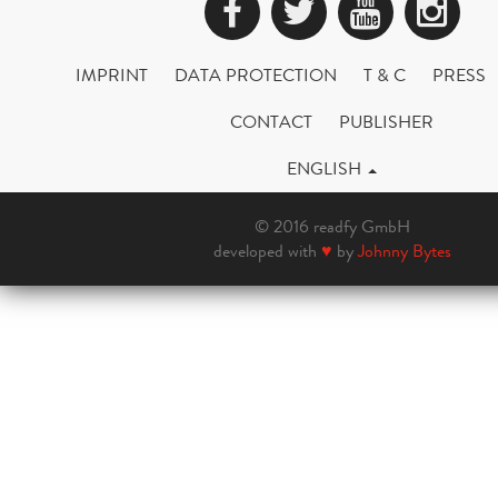
Facebook
Twitter
YouTub
Ins
IMPRINT
DATA PROTECTION
T & C
PRESS
CONTACT
PUBLISHER
ENGLISH
© 2016 readfy GmbH
developed with
♥
by
Johnny Bytes