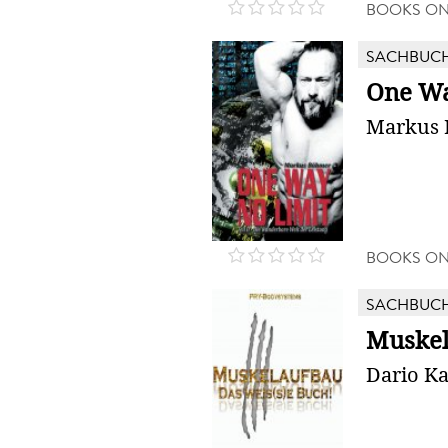
BOOKS O
SACHBUC
One Wa
Markus
BOOKS O
SACHBUC
Muske
Dario K