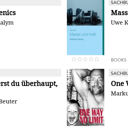
SACHB
enics
Mass
Kalym
Uwe K
BOOKS
SACHB
erst du überhaupt,
One 
Marku
Beuter