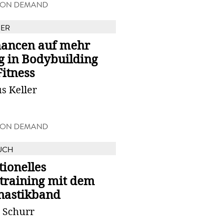
 ON DEMAND
BER
hancen auf mehr
g in Bodybuilding
itness
s Keller
 ON DEMAND
UCH
ionelles
ttraining mit dem
astikband
 Schurr