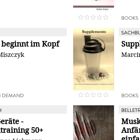
BOOKS
SACHB
s beginnt im Kopf
Supp
Miszczyk
Marci
N DEMAND
BOOKS
H
BELLETR
eräte -
Musk
training 50+
Anfän
einfa