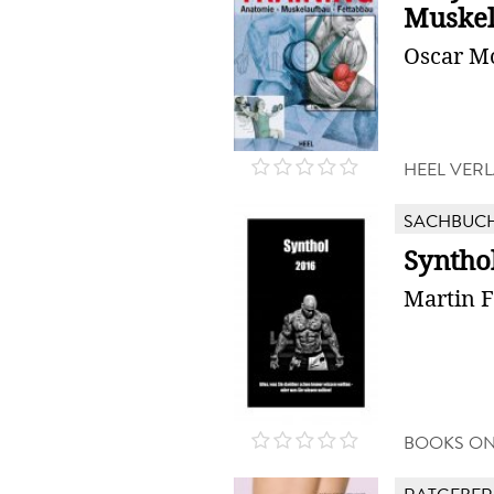
Muskel
Oscar M
HEEL VER
SACHBUC
Syntho
Martin F
BOOKS O