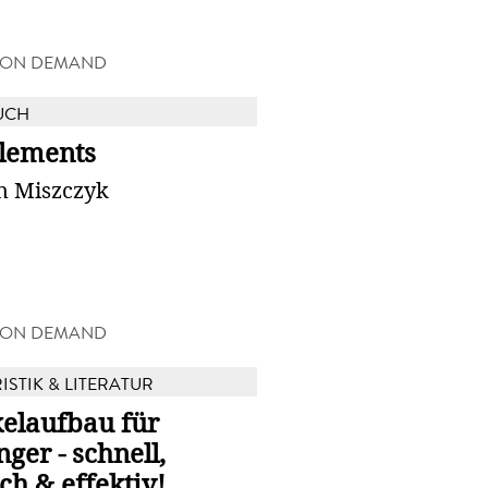
 ON DEMAND
UCH
lements
n Miszczyk
 ON DEMAND
ISTIK & LITERATUR
elaufbau für
ger - schnell,
ch & effektiv!