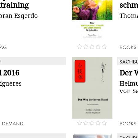
training
schm
oran Esqerdo
Thoma
LAG
BOOKS
H
SACHB
l 2016
Der 
igueres
Helmut
von S
N DEMAND
BOOKS