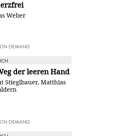
erzfrei
s Weber
 ON DEMAND
UCH
Weg der leeren Hand
 Stieglbauer, Matthias
aldern
 ON DEMAND