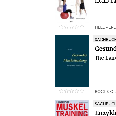
Hollis 
HEEL VER
SACHBUC
Gesund
The Lair
BOOKS O
SACHBUC
Enzykl