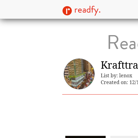
readfy.
Read
Krafttr
List by: lenox
Created on: 12/