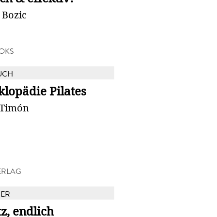
 Bozic
OKS
UCH
lopädie Pilates
 Timón
ERLAG
BER
z, endlich