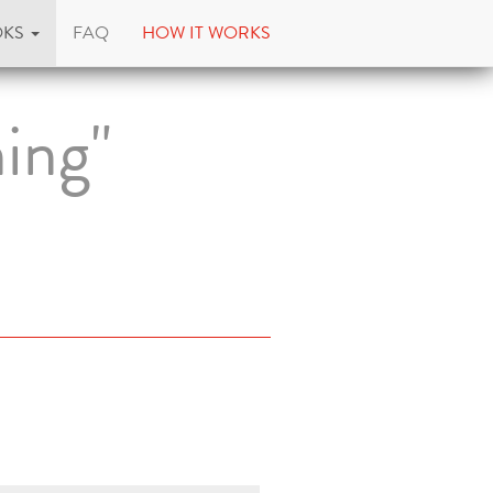
OKS
FAQ
HOW IT WORKS
ning"