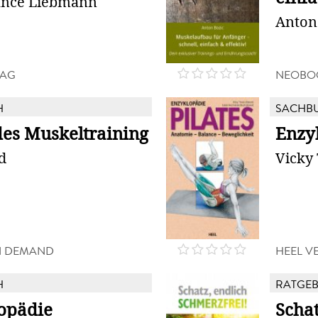
Lance Liebmann
Anton
LAG
NEOBO
H
SACHB
es Muskeltraining
Enzyk
d
Vicky
N DEMAND
HEEL V
H
RATGE
opädie
Schat