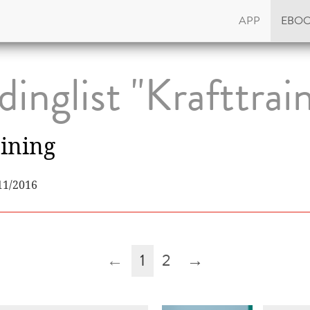
APP
EBO
inglist "Krafttrai
aining
11/2016
←
1
2
→