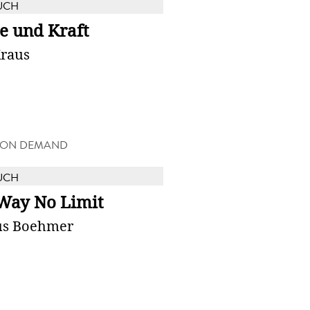
UCH
e und Kraft
raus
 ON DEMAND
UCH
Way No Limit
s Boehmer