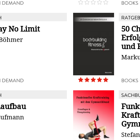
N DEMAND
BOOKS
H
RATGE
y No Limit
50 C
Erfol
 Böhmer
und F
Marku
N DEMAND
BOOKS
H
SACHB
laufbau
Funkt
Kraf
aufmann
Gymn
Stefan