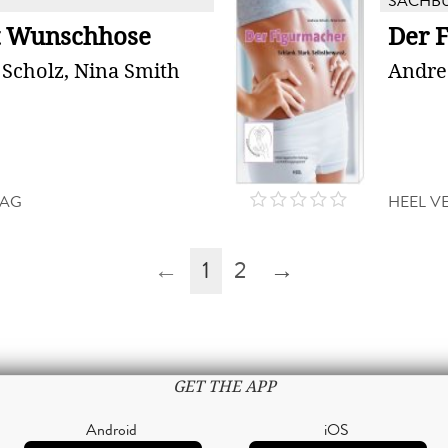
SACHB
t Wunschhose
Der 
Scholz, Nina Smith
Andre
LAG
HEEL V
←
1
2
→
GET THE APP
Android
iOS