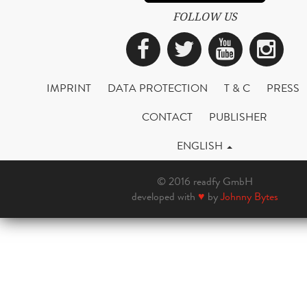
FOLLOW US
Facebook
Twitter
YouTub
Ins
IMPRINT
DATA PROTECTION
T & C
PRESS
CONTACT
PUBLISHER
ENGLISH
© 2016 readfy GmbH
developed with
♥
by
Johnny Bytes