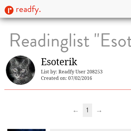
readfy.
Readinglist "Esot
Esoterik
List by: Readfy User 208253
Created on: 07/02/2016
←
1
→