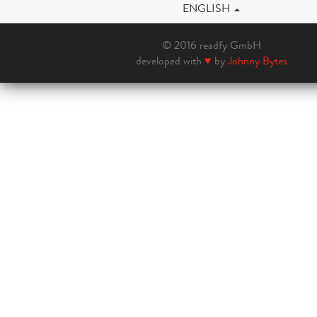
ENGLISH
© 2016 readfy GmbH
developed with
♥
by
Johnny Bytes