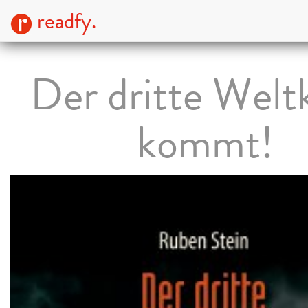
readfy.
Der dritte Welt
kommt!