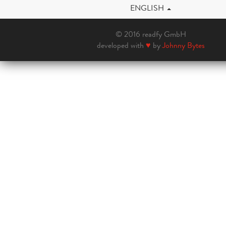
ENGLISH
© 2016 readfy GmbH
developed with
♥
by
Johnny Bytes