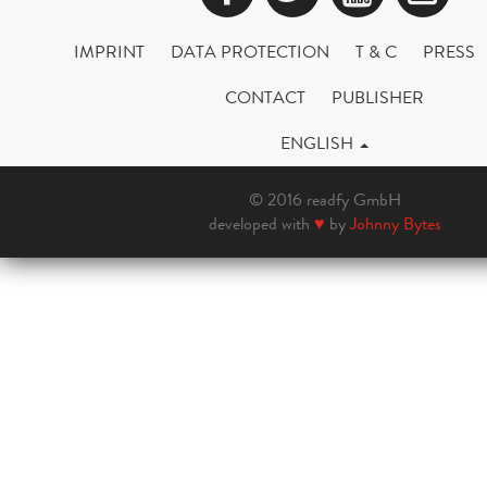
IMPRINT
DATA PROTECTION
T & C
PRESS
CONTACT
PUBLISHER
ENGLISH
© 2016 readfy GmbH
developed with
♥
by
Johnny Bytes