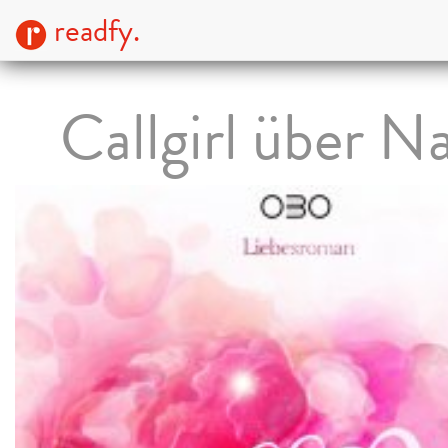
readfy.
Callgirl über N