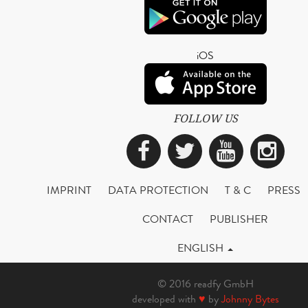
iOS
FOLLOW US
Facebook
Twitter
YouTub
Ins
IMPRINT
DATA PROTECTION
T & C
PRESS
CONTACT
PUBLISHER
ENGLISH
© 2016 readfy GmbH
developed with
♥
by
Johnny Bytes