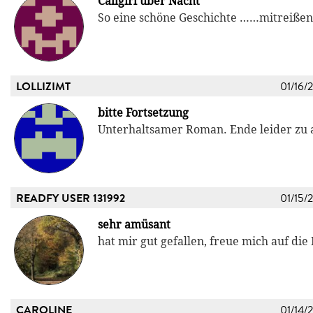
Callgirl über Nacht
So eine schöne Geschichte ……mitreiße
LOLLIZIMT
01/16/
bitte Fortsetzung
Unterhaltsamer Roman. Ende leider zu 
READFY USER 131992
01/15/
sehr amüsant
hat mir gut gefallen, freue mich auf die
CAROLINE
01/14/