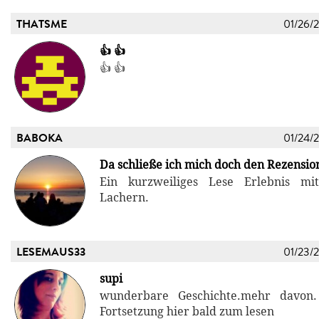
THATSME
01/26/
👍 👍
👍 👍
BABOKA
01/24/
Da schließe ich mich doch den Rezension
Ein kurzweiliges Lese Erlebnis mi
Lachern.
LESEMAUS33
01/23/
supi
wunderbare Geschichte.mehr davon.
Fortsetzung hier bald zum lesen