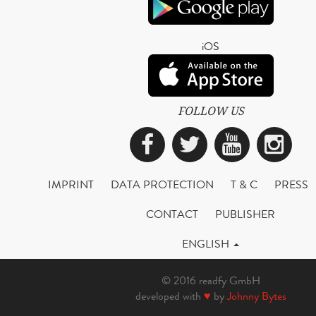
iOS
FOLLOW US
Facebook
Twitter
YouTub
Ins
IMPRINT
DATA PROTECTION
T & C
PRESS
CONTACT
PUBLISHER
ENGLISH
© 2016 readfy GmbH
developed with
♥
by
Johnny Bytes