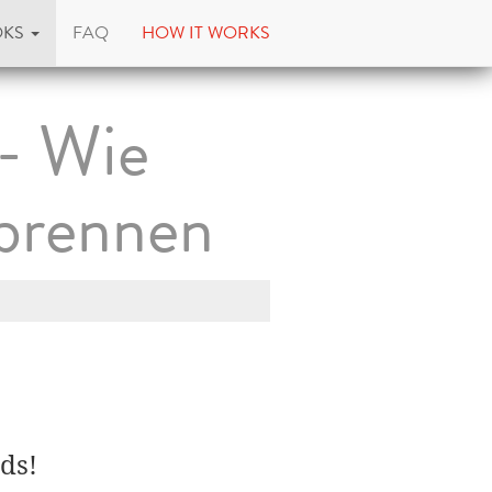
OKS
FAQ
HOW IT WORKS
- Wie
rbrennen
ds!