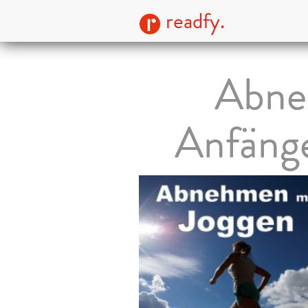
readfy.
Abne
Anfänge