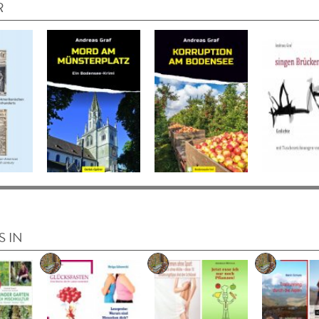
R
S IN