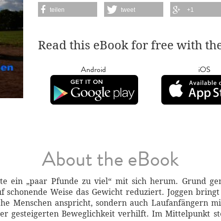
teilen
tweet
+1
Read this eBook for free with th
Android
iOS
About the eBook
e ein „paar Pfunde zu viel“ mit sich herum. Grund gen
uf schonende Weise das Gewicht reduziert. Joggen bringt v
iche Menschen anspricht, sondern auch Laufanfängern 
r gesteigerten Beweglichkeit verhilft. Im Mittelpunkt st