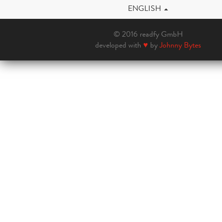
ENGLISH
© 2016 readfy GmbH
developed with
♥
by
Johnny Bytes